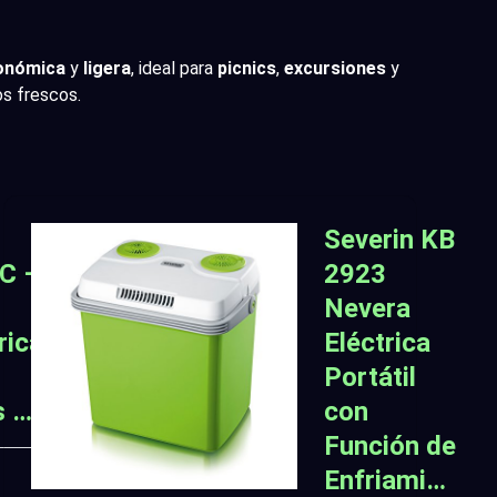
onómica
y
ligera
, ideal para
picnics
,
excursiones
y
os frescos.
Severin KB
C –
2923
Nevera
rica
Eléctrica
Portátil
s …
con
Función de
Enfriami…