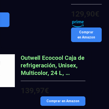
129,90€
Comprar
en Amazon
Outwell Ecocool Caja de
refrigeración, Unisex,
Multicolor, 24 L, …
139,97€
Comprar en Amazon