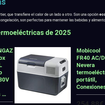
as
tier, que transfiere el calor de un lado a otro. Son una opción
ec
ongelación, son perfectas para mantener las bebidas y aliment
ermoeléctricas de 2025
NGAZ
Mobicool
ox
FR40 AC/D
L
Nevera
o
termoeléct
230V
portátil,
Conexione
s …
254,88€