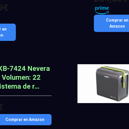
9€
Comprar en
Amazon
 en
on
 KB-7424 Nevera
, Volumen: 22
Sistema de r…
€
Comprar en Amazon