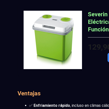
Severin
Eléctric
Función
129,9
Ventajas
✅
Enfriamiento rápido
, incluso en climas cáli