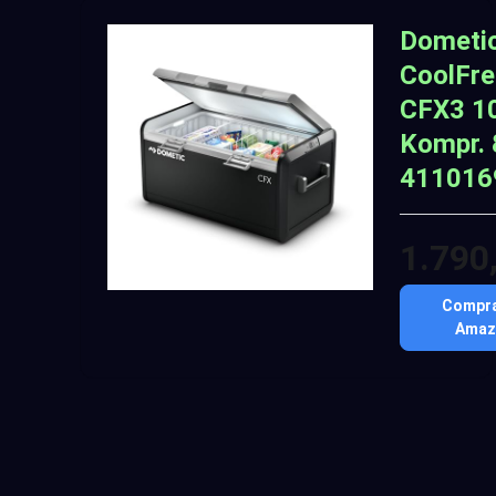
Dometi
CoolFre
CFX3 1
Kompr. 
411016
1.790
Compra
Amaz