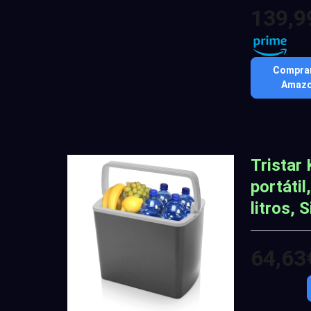
139,9
Comprar
Amaz
Tristar
portátil
litros, 
64,63