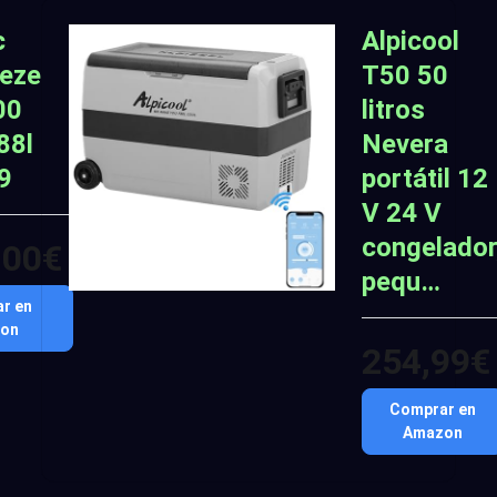
c
Alpicool
eze
T50 50
00
litros
88l
Nevera
9
portátil 12
V 24 V
congelador
,00€
pequ…
r en
on
254,99€
Comprar en
Amazon