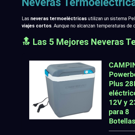
Neveras Termoeléctric
Las
neveras termoeléctricas
utilizan un sistema Pel
viajes cortos
. Aunque no alcanzan temperaturas de c
🔝
Las 5 Mejores Neveras T
CAMPI
Powerb
Plus 28
eléctric
12V y 
para 8
Botella