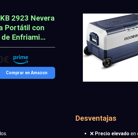
 KB 2923 Nevera
a Portátil con
 de Enfriami…
0€
Comprar en Amazon
Desventajas
dos.
❌
Precio elevado
en 