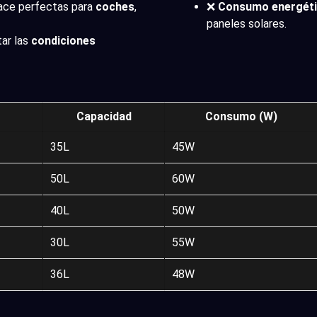
 hace perfectas para
coches
,
❌
Consumo energét
paneles solares.
tar las
condiciones
Capacidad
Consumo (W)
35L
45W
50L
60W
40L
50W
30L
55W
36L
48W