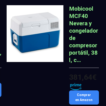
Mobicool
MCF40
Nevera y
congelador
de
compresor
,
portátil, 38
l, c…
381,64€
Comprar
en Amazon