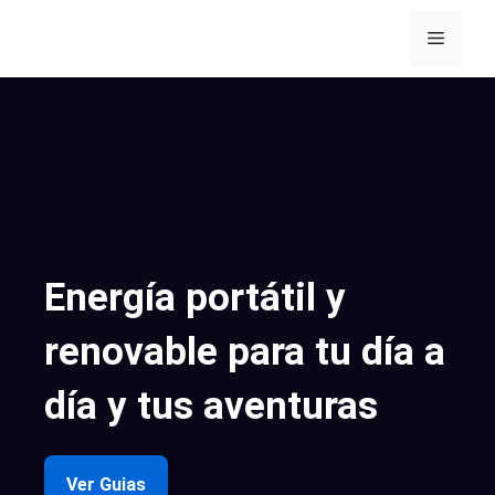
Saltar
al
Menú
contenido
Energía portátil y
renovable para tu día a
día y tus aventuras
Ver Guias