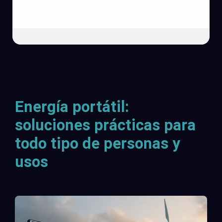
Mejor Generador Solar para Camping:
Comparativa y Guía de Compra
Energía portátil:
soluciones prácticas para
todo tipo de personas y
usos